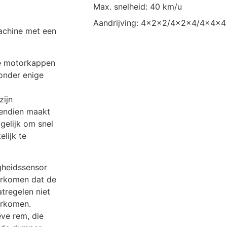
Max. snelheid: 40 km/u
Aandrijving: 4x2x2/4x2x4/4x4x4
achine met een
te motorkappen
onder enige
zijn
vendien maakt
gelijk om snel
lijk te
igheidssensor
orkomen dat de
tregelen niet
orkomen.
eve rem, die