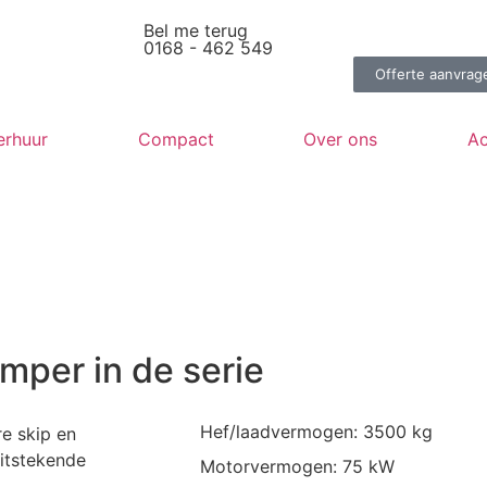
Bel me terug
0168 - 462 549
Offerte aanvrag
erhuur
Compact
Over ons
Ac
per in de serie
Hef/laadvermogen: 3500 kg
e skip en
itstekende
Motorvermogen: 75 kW