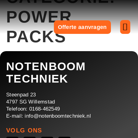
POWER
Offerte aanvragen
PACKS
Over ons
NOTENBOOM
TECHNIEK
Steenpad 23
4797 SG Willemstad
Telefoon: 0168-462549
E-mail: info@notenboomtechniek.nl
VOLG ONS