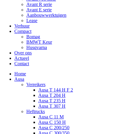
Avant R serie
Avant E serie
Aanbouwwerktuigen
Lease
Verhuur
Compact
Bomag
BMWT Keur
Husqvarna
Over ons
Actueel
Contact
Home
Ausa
Verreikers
Ausa T 144 H F 2
Ausa T 204 H
Ausa T 235 H
Ausa T 307 H
Heftrucks
Ausa C 11 M
Ausa C 150 H
Ausa C 200/250
Ausa C 300/350