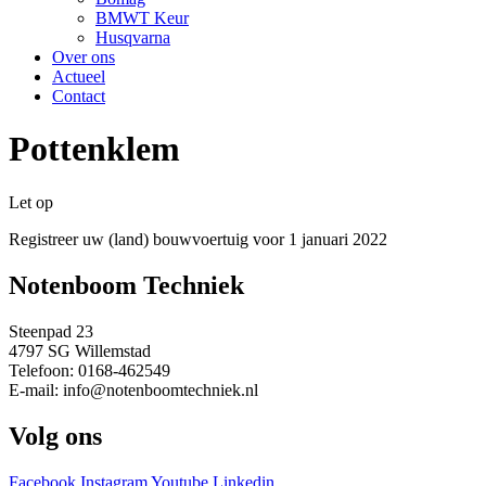
BMWT Keur
Husqvarna
Over ons
Actueel
Contact
Pottenklem
Let op
Registreer uw (land) bouwvoertuig voor 1 januari 2022
Notenboom Techniek
Steenpad 23
4797 SG Willemstad
Telefoon: 0168-462549
E-mail: info@notenboomtechniek.nl
Volg ons
Facebook
Instagram
Youtube
Linkedin