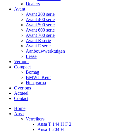
Dealers
Avant
Avant 200 serie
Avant 400 serie
Avant 500 serie
Avant 600 serie
Avant 700 serie
Avant R serie
Avant E serie
Aanbouwwerktuigen
Lease
Verhuur
Compact
Bomag
BMWT Keur
Husqvarna
Over ons
Actueel
Contact
Home
Ausa
Verreikers
Ausa T 144 H F 2
Ausa T 204 H