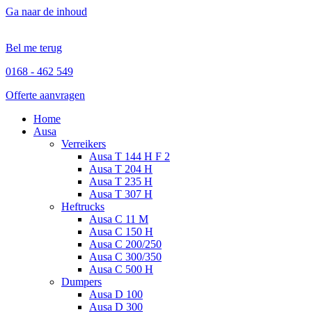
Ga naar de inhoud
Bel me terug
0168 - 462 549
Offerte aanvragen
Home
Ausa
Verreikers
Ausa T 144 H F 2
Ausa T 204 H
Ausa T 235 H
Ausa T 307 H
Heftrucks
Ausa C 11 M
Ausa C 150 H
Ausa C 200/250
Ausa C 300/350
Ausa C 500 H
Dumpers
Ausa D 100
Ausa D 300