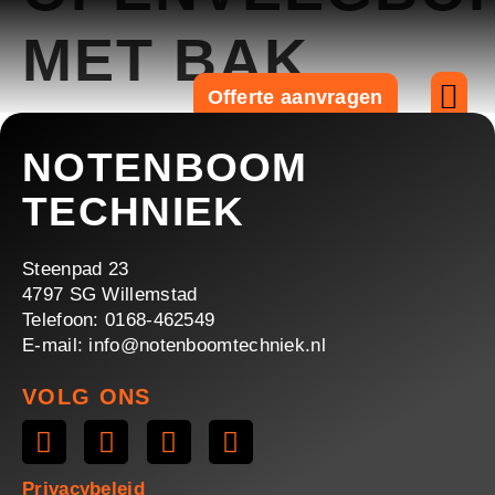
MET BAK
Offerte aanvragen
Over ons
NOTENBOOM
TECHNIEK
Steenpad 23
4797 SG Willemstad
Telefoon: 0168-462549
E-mail: info@notenboomtechniek.nl
VOLG ONS
Privacybeleid