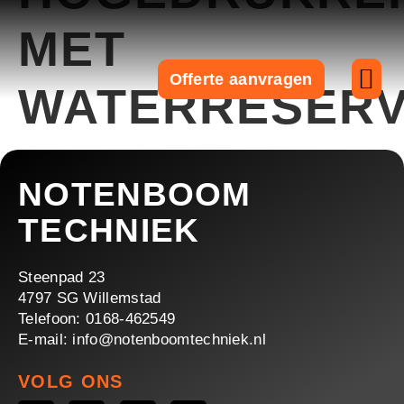
MET
Offerte aanvragen
WATERRESERV
Over ons
NOTENBOOM
TECHNIEK
Steenpad 23
4797 SG Willemstad
Telefoon: 0168-462549
E-mail: info@notenboomtechniek.nl
VOLG ONS