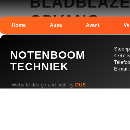
BLADBLAZE
OPVANG
Home
Ausa
Avant
Ve
Steenp
NOTENBOOM
4797 S
Telefo
TECHNIEK
E-mail
Website design and built by
DUS