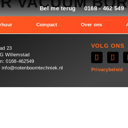
R VACUUM BOR
Bel me terug
0168 - 462 549
rhuur
Compact
Over ons
VOLG ONS
ad 23
G Willemstad
on: 0168-462549
: info@notenboomtechniek.nl
Privacybeleid