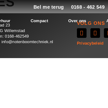
ES
Bel me terug
0168 - 462 549
rhuur
Compact
Over ons
VOLG ONS
ad 23
G Willemstad
on: 0168-462549
: info@notenboomtechniek.nl
Privacybeleid