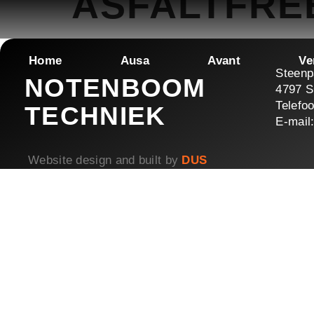
ASFALTFRE
Home
Ausa
Avant
Ve
Steenp
NOTENBOOM
4797 S
Telefo
TECHNIEK
E-mail
Website design and built by
DUS